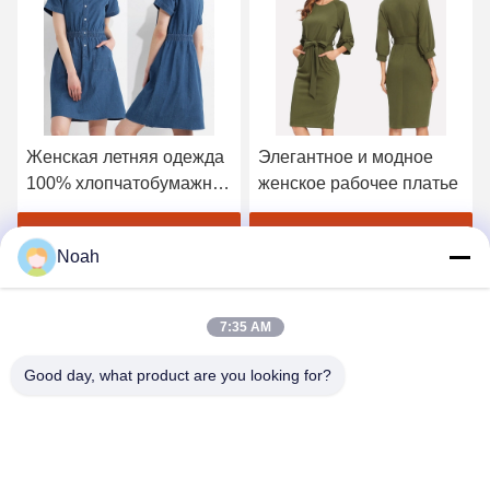
Женская летняя одежда
Элегантное и модное
100% хлопчатобумажное
женское рабочее платье
джинсовое платье
Лучшая цена
Лучшая цена
Noah
7:35 AM
Good day, what product are you looking for?
CHANGSHA YIXUAN TECHNOLOGY 99714
TEMPLATE COMPANY