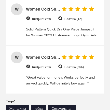
W
Women Cold Shoulder V Neck Rayon Blouse
trustpilot.com
Полезно (12)
Solid Pattern Quick Dry One Piece Jumpsuit
for Women 2023 Customized Logo Gym Sets
W
Women Cold Shoulder V Neck Rayon Blouse
trustpilot.com
Полезно (666)
"Great value for money. Works perfectly and
arrived quickly. Will definitely buy again."
Tags:
Женщины
юбка
Сексуальная