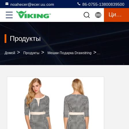
noahecer@ecer.uu.com
86-0755-13800839500
Цитата
Продукты
>
>
>
Домой
Продукты
Мешки Подарка Drawstring
Популярное Бел