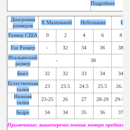
Подробнее
Диаграмма
X Маленький
Небольшие
Сре
размеров
Размер США
0
2
4
6
8
Eur Размер
-
32
34
36
38
Итальянский
-
38
размер
Бюст
32
32
33
34
34
Естественная
23
23.5
24.5
25.5
26.5
талия
Нижняя
23-25
26
27
28-29
29-30
талия
Бедро
34
34
35
36
37
Примечание: вышеперечисленные номера предназнач