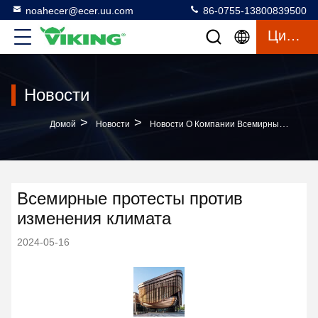
noahecer@ecer.uu.com
86-0755-13800839500
Цитата
Новости
>
>
Домой
Новости
Новости О Компании Всемирные Протесты Против Изменения Климата
Всемирные протесты против
изменения климата
2024-05-16