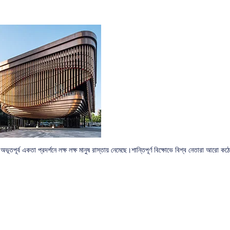
অভূতপূর্ব একতা প্রদর্শনে লক্ষ লক্ষ মানুষ রাস্তায় নেমেছে।শান্তিপূর্ণ বিক্ষোভে বিশ্ব নেতারা আরো ক