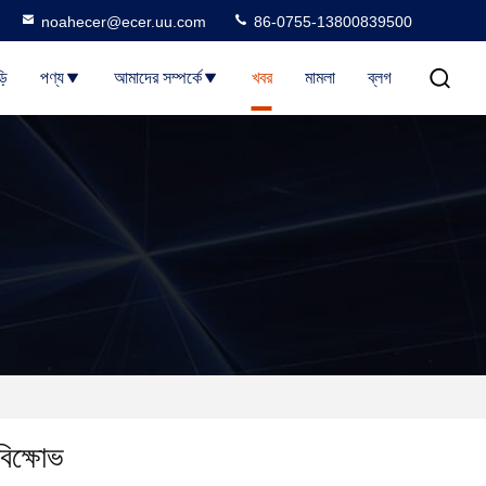
noahecer@ecer.uu.com
86-0755-13800839500
়ি
পণ্য
আমাদের সম্পর্কে
খবর
মামলা
ব্লগ
বিক্ষোভ