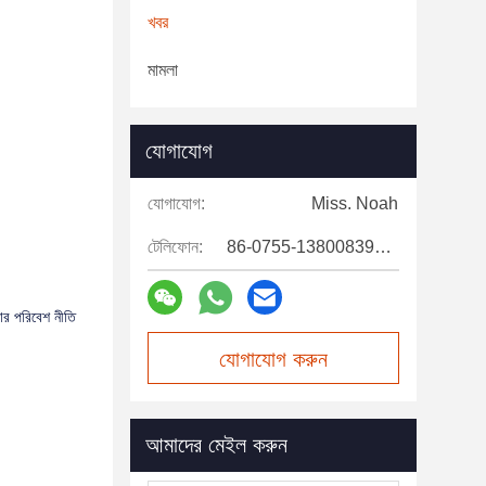
খবর
মামলা
যোগাযোগ
যোগাযোগ:
Miss. Noah
টেলিফোন:
86-0755-13800839500
ঠোর পরিবেশ নীতি
যোগাযোগ করুন
আমাদের মেইল ​​করুন