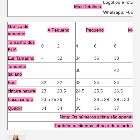
Logotipo e rótulo 
Mais
Detalhes:
Whatsapp: +8618
Gráfico de
X Pequeno
Pequeno
Médi
tamanho
Tamanho dos
0
2
4
6
8
12
EUA
Eur Tamanho
-
32
34
36
38
40
Tamanho
-
38
42
italiano
Bust
32
32
33
34
34
36
cintura natural
23
23.5
24.5
25.5
26.5
27.
Baixa cintura
23 a 25
26
27
28 a 29
29 a 30
31
Quadril
34
34
35
36
37
38
Nota: Os números acima são apenas par
Também aceitamos fabricar de acordo com