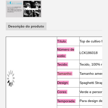
Descrição do produto
Título
:
Top de cultivo fem
Número de
LCK186018
estilo:
Tecido:
Tecido, 100% ray
Tamanho:
Tamanho american
Design:
Spaghetti Strap e 
Cores
:
Verde e personali
Para design de ve
Temporada: