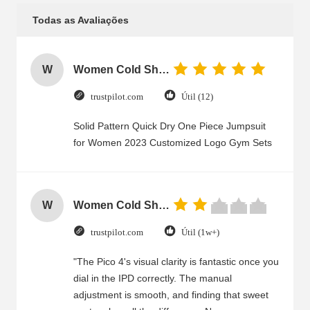
Todas as Avaliações
W
Women Cold Shoulder V Neck Rayon Blouse
trustpilot.com
Útil (12)
Solid Pattern Quick Dry One Piece Jumpsuit
for Women 2023 Customized Logo Gym Sets
W
Women Cold Shoulder V Neck Rayon Blouse
trustpilot.com
Útil (1w+)
"The Pico 4's visual clarity is fantastic once you
dial in the IPD correctly. The manual
adjustment is smooth, and finding that sweet