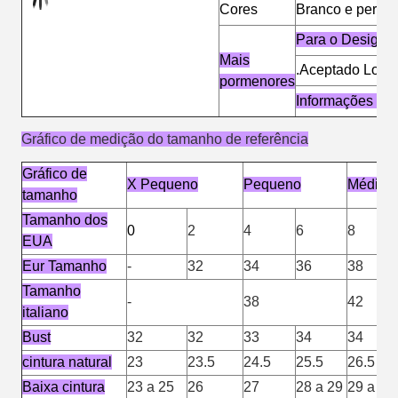
Cores
Branco e perso
Para o Design d
Mais
.Aceptado Logot
pormenores
Informações de
Gráfico de medição do tamanho de referência
Gráfico de
X Pequeno
Pequeno
Médio
tamanho
Tamanho dos
0
2
4
6
8
EUA
Eur Tamanho
-
32
34
36
38
Tamanho
-
38
42
italiano
Bust
32
32
33
34
34
cintura natural
23
23.5
24.5
25.5
26.5
Baixa cintura
23 a 25
26
27
28 a 29
29 a 30