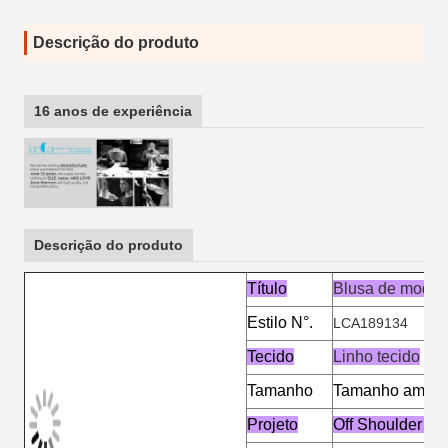
Descrição do produto
16 anos de experiência
Descrição do produto
Título
Blusa de moda 
Estilo N°.
LCA189134
Tecido
Linho tecido
Tamanho
Tamanho americ
Projeto
Off Shoulder & 