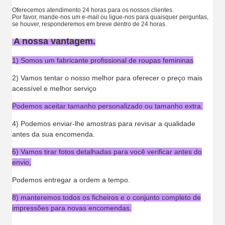
Oferecemos atendimento 24 horas para os nossos clientes.
Por favor, mande-nos um e-mail ou ligue-nos para quaisquer perguntas,
se houver, responderemos em breve dentro de 24 horas.
A nossa vantagem.
1) Somos um fabricante profissional de roupas femininas
2) Vamos tentar o nosso melhor para oferecer o preço mais
acessível e melhor serviço
Podemos aceitar tamanho personalizado ou tamanho extra.
4) Podemos enviar-lhe amostras para revisar a qualidade
antes da sua encomenda.
6) Vamos tirar fotos detalhadas para você verificar antes do
envio,
Podemos entregar a ordem a tempo.
8) manteremos todos os ficheiros e o conjunto completo de
impressões para novas encomendas.