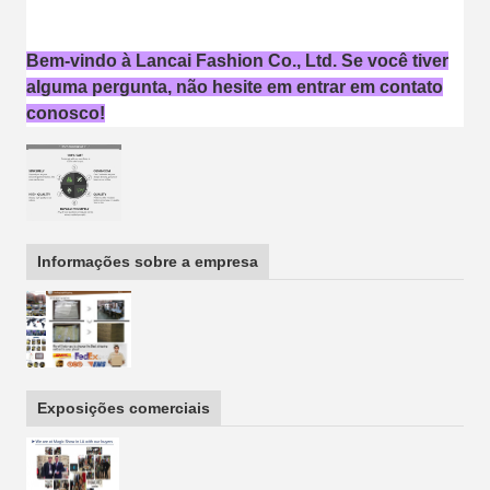
Bem-vindo à Lancai Fashion Co., Ltd. Se você tiver
alguma pergunta, não hesite em entrar em contato
conosco!
Informações sobre a empresa
Exposições comerciais