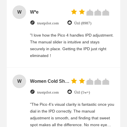
W
W*e
trustpilot.com
Útil (8987)
"I love how the Pico 4 handles IPD adjustment.
The manual slider is intuitive and stays
securely in place. Getting the IPD just right
eliminated！
W
Women Cold Shoulder V Neck Rayon Blouse
trustpilot.com
Útil (1w+)
"The Pico 4's visual clarity is fantastic once you
dial in the IPD correctly. The manual
adjustment is smooth, and finding that sweet
spot makes all the difference. No more eye