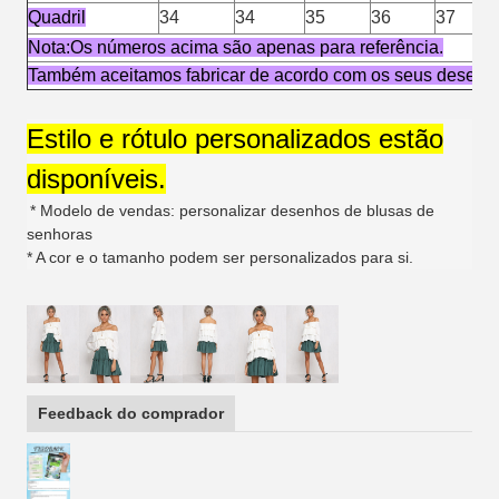
Quadril
34
34
35
36
37
Nota:Os números acima são apenas para referência.
Também aceitamos fabricar de acordo com os seus desenh
Estilo e rótulo personalizados estão
disponíveis.
* Modelo de vendas: personalizar desenhos de blusas de
senhoras
* A cor e o tamanho podem ser personalizados para si.
Feedback do comprador