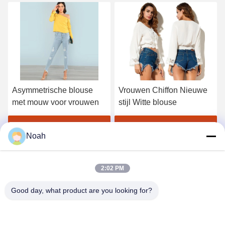
blouse
Vrouwen Chiffon Nieuwe
Vrouwen lage hals
vrouwen
stijl Witte blouse
bloemen chiffon la
mouw top
e prijs
Vind de beste prijs
Vind de beste pr
Noah
2:02 PM
Good day, what product are you looking for?
CHANGSHA YIXUAN TECHNOLOGY 99714
TEMPLATE COMPANY