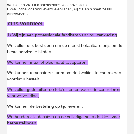
We bieden 24 uur klantenservice voor onze klanten.
E-mail of bel ons voor eventuele vragen, wij zullen binnen 24 uur
antwoorden.
Ons voordeel.
1) Wij zijn een professionele fabrikant van vrouwenkleding
We zullen ons best doen om de meest betaalbare prijs en de
beste service te bieden
We kunnen maat of plus maat accepteren.
We kunnen u monsters sturen om de kwaliteit te controleren
voordat u bestelt.
We zullen gedetailleerde foto's nemen voor u te controleren
voor verzending,
We kunnen de bestelling op tijd leveren.
We houden alle dossiers en de volledige set afdrukken voor
herbestellingen.