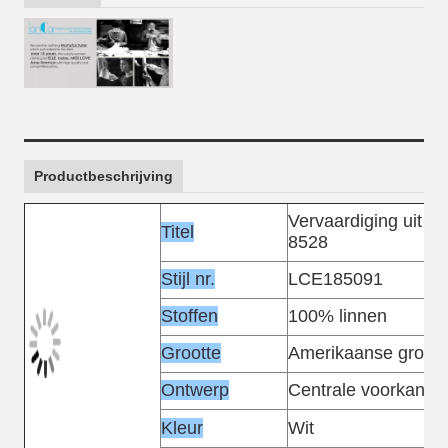
Productbeschrijving
Vervaardiging uit p
Titel
8528
Stijl nr.
LCE185091
Stoffen
100% linnen
Grootte
Amerikaanse groott
Ontwerp
Centrale voorkant k
Kleur
Wit