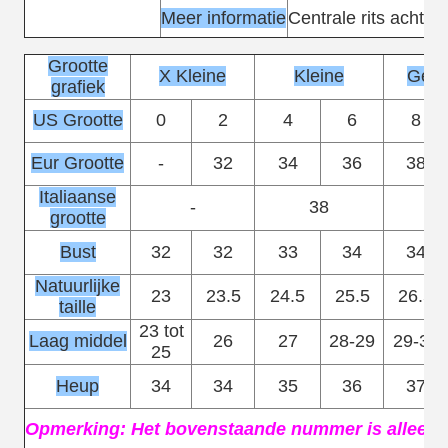
Meer informatie
Centrale rits achter
Grootte
X Kleine
Kleine
Gemi
grafiek
US Grootte
0
2
4
6
8
Eur Grootte
-
32
34
36
38
Italiaanse
-
38
grootte
Bust
32
32
33
34
34
Natuurlijke
23
23.5
24.5
25.5
26.5
taille
23 tot
Laag middel
26
27
28-29
29-30
25
Heup
34
34
35
36
37
Opmerking: Het bovenstaande nummer is alleen v