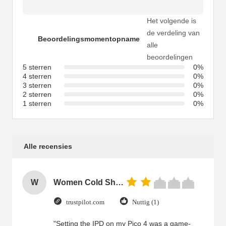
Het volgende is
de verdeling van
Beoordelingsmomentopname
alle
beoordelingen
5 sterren
0%
4 sterren
0%
3 sterren
0%
2 sterren
0%
1 sterren
0%
Alle recensies
W
Women Cold Shoulder V Neck Rayon Blouse
trustpilot.com
Nuttig (1)
"Setting the IPD on my Pico 4 was a game-