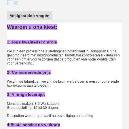
Veelgestelde vragen
Waarom u ons kiest:
1.Hoge kwaliteitscontrole
We zijn een professionele kledingkledingfabrikant in Dongguan China,
gecombineerd met designproducten samen.We controleren elk item één
voor één om ervoor te zorgen dat de producten van hoge kwaliteit zijn
voor verzending..
2- Concurrerende prijs
We zijn de fabriek, en we zijn de bron, we beloven u een concurrerende
fabrieksprijs aan te bieden.
3- Vinnige levertijd.
Monsters maken: 3-5 Werkdagen.
Grote bestelling: 15 tot 30 dagen.
De spullen worden gemaakt na bevestiging en betaling.
4.Beste service na verkoop