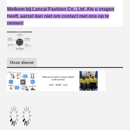
Welkom bij Lancai Fashion Co., Ltd. Als u vragen
heeft, aarzel dan niet om contact met ons op te
nemen!
Onze dienst