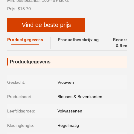
Min. bestelaantal: 100-499 stuks
Prijs: $15.70
Vind de beste prijs
Productgegevens
Productbeschrijving
Beoordeli
& Recens
Productgegevens
Geslacht:
Vrouwen
Productsoort:
Blouses & Bovenkanten
Leeftijdsgroep:
Volwassenen
Kledinglengte:
Regelmatig