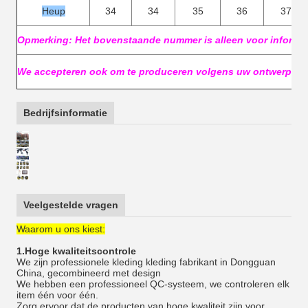
Heup
34
34
35
36
37
Opmerking: Het bovenstaande nummer is alleen voor informat
We accepteren ook om te produceren volgens uw ontwerpen!
Bedrijfsinformatie
Veelgestelde vragen
Waarom u ons kiest:
1.Hoge kwaliteitscontrole
We zijn professionele kleding kleding fabrikant in Dongguan
China, gecombineerd met design
We hebben een professioneel QC-systeem, we controleren elk
item één voor één.
Zorg ervoor dat de producten van hoge kwaliteit zijn voor