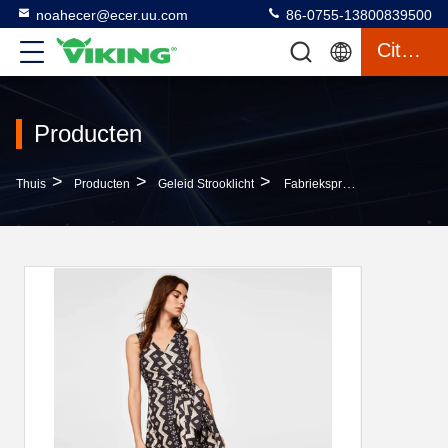
noahecer@ecer.uu.com
86-0755-13800839500
Citaat
Producten
>
>
>
Thuis
Producten
Geleid Strooklicht
Fabrieksprijs Geweven Dames Zomer Kantoorjurk