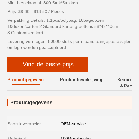
Min. bestelaantal: 300 Stuk/Stukken
Prijs: $9.60 - $13.50 / Pieces
Verpakking Details: 1.1pcs/polybag, 10bag/dozen,
10dozen/carton 2.Standard kartongrootte is 58*42*40cm
3.Customized kart
Levering vermogen: 80000 stuks per maand aangepaste stijlen
en logo worden geaccepteerd
Vind de beste prijs
Productgegevens
Productbeschrijving
Beoordeli
& Recens
Productgegevens
Soort leverancier:
OEM-service
Materiaal:
100% polyester