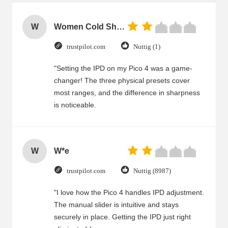
W
Women Cold Shoulder V Neck Rayon Blouse
trustpilot.com
Nuttig (1)
"Setting the IPD on my Pico 4 was a game-
changer! The three physical presets cover
most ranges, and the difference in sharpness
is noticeable.
W
W*e
trustpilot.com
Nuttig (8987)
"I love how the Pico 4 handles IPD adjustment.
The manual slider is intuitive and stays
securely in place. Getting the IPD just right