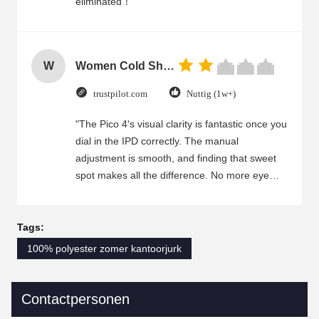
eliminated！
W
Women Cold Shoulder V Neck Rayon Blouse
trustpilot.com
Nuttig (1w+)
"The Pico 4's visual clarity is fantastic once you
dial in the IPD correctly. The manual
adjustment is smooth, and finding that sweet
spot makes all the difference. No more eye
strain during long sessions. Highly recommend
taking the time to set it up properly!""The Pico
4's visual clarity is fantastic once you dial in the
Tags:
IPD correctly. The manual adjustment is
100% polyester zomer kantoorjurk
smooth, and finding that sweet spot makes all
the difference. No more eye strain during long
sessions. Highly recommend taking the time to
Contactpersonen
set it up properly!""The Pico 4's visual clarity is