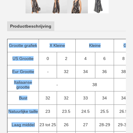
Productbeschrijving
Grootte grafiek
X Kleine
Kleine
Gemi
US Grootte
0
2
4
6
8
Eur Grootte
-
32
34
36
38
Italiaanse
-
38
grootte
Bust
32
32
33
34
34
Natuurlijke taille
23
23.5
24.5
25.5
26.5
Laag middel
23 tot 25
26
27
28-29
29-30