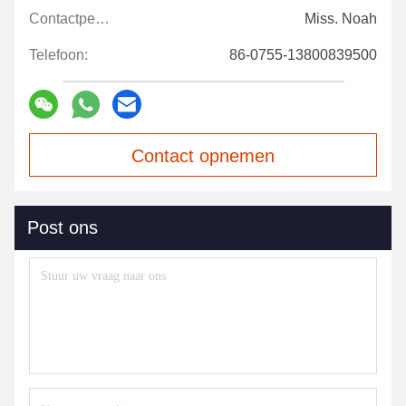
fantastic once you dial in the IPD correctly. The
Contactpersonen:
Miss. Noah
manual adjustment is smooth, and finding that
Telefoon:
86-0755-13800839500
sweet spot makes all the difference. No more
eye strain during long sessions. Highly
recommend taking the time to set it up
properly!""The Pico 4's visual clarity is fantastic
once you dial in the IPD correctly. The manual
Contact opnemen
adjustment is smooth, and finding that sweet
spot makes all the difference. No more eye
strain during long sessions. Highly r
Post ons