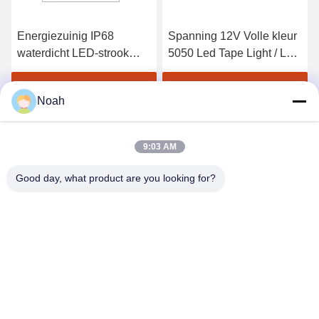
Energiezuinig IP68
Spanning 12V Volle kleur
waterdicht LED-strook
5050 Led Tape Light / Led
waterdicht 12V DC5V
Strip Light met IP65
voor binnenshuis alleen
waterdichtheid
Vind de beste prijs
Vind de beste prijs
Noah
IP65
9:03 AM
Good day, what product are you looking for?
CHANGSHA YIXUAN TECHNOLOGY 99714
TEMPLATE COMPANY
noahecer@ecer.uu.com
86-0755-13800839500