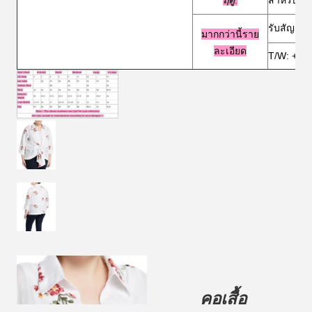
ฤดู
:
สําหรับกา
รับสัญลัก
มากกว่านี้
ราย
ละเอียด
T/W: +86
คอเสื้อ