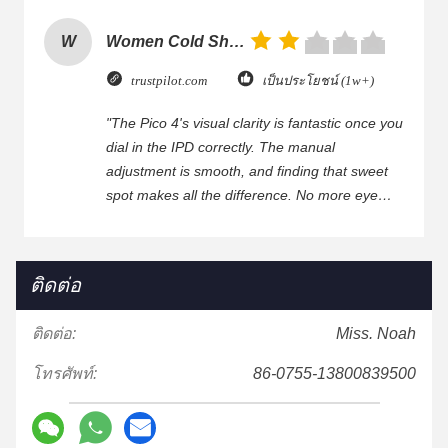
W
Women Cold Shoulder V Neck Rayon Blouse
trustpilot.com
เป็นประโยชน์ (1w+)
"The Pico 4's visual clarity is fantastic once you
dial in the IPD correctly. The manual
adjustment is smooth, and finding that sweet
spot makes all the difference. No more eye
strain during long sessions. Highly recommend
taking the time to set it up properly!""The Pico
4's visual clarity is fantastic once you dial in the
ติดต่อ
IPD correctly. The manual adjustment is
smooth, and finding that sweet spot makes all
ติดต่อ:
Miss. Noah
the difference. No more eye strain during long
sessions. Highly recommend taking the time to
โทรศัพท์:
86-0755-13800839500
set it up properly!""The Pico 4's visual clarity is
fantastic once you dial in the IPD correctly. The
manual adjustment is smooth, and finding that