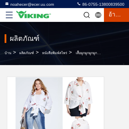
noahecer@ecer.uu.com
86-0755-13800839500
อ้างอิง
ผลิตภัณฑ์
>
>
>
บ้าน
ผลิตภัณฑ์
หนังสือพิมพ์สไพร่
เสื้อผูกผูกผูกผูกผูกผูกผูกผูกผูกผูก