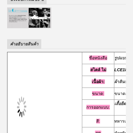
คําอธิบายสินค้า
ชื่อหนังสือ
รูปแบบเสื้อ
สไตล์
ไม่
LCE1850
เนื้อผ้า:
ผ้าลินน์ 
ขนาด:
ขนาดอเมร
เสื้อยืดสไ
การออกแบบ:
สี
:
ทหารเรือ 