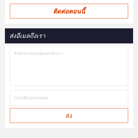
sweet spot makes all the difference. No more
ติดต่อตอนนี้
eye strain during long sessions. Highly
recommend taking the time to set it up
properly!""The Pico 4's visual clarity is fantastic
once you dial in the IPD correctly. The manual
ส่งอีเมลถึงเรา
adjustment is smooth, and finding that sweet
spot makes all the difference. No more eye
strain during long sessions. Highly r
ส่ง