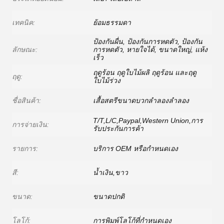
เทคนิค:
ย้อมธรรมดา
ป้องกันผื่น, ป้องกันการหดตัว, ป้องกัน
ลักษณะ:
การหดตัว, หายใจได้, ขนาดใหญ่, แห้ง
เร็ว
ฤดูร้อน ฤดูใบไม้ผลิ ฤดูร้อน และฤดู
ฤดู:
ใบไม้ร่วง
ชื่อสินค้า:
เสื้อสตรีขนาดบวกลำลองลำลอง
T/T,L/C,Paypal,Western Union,การ
การจ่ายเงิน:
รับประกันการค้า
รายการ:
บริการ OEM หรือกำหนดเอง
สี:
น้ำเงิน,ขาว
ขนาด:
ขนาดปกติ
โลโก้:
การพิมพ์โลโก้ที่กำหนดเอง