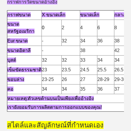
กราฟการวัดขนาดอ้างอิง
กราฟขนาด
X ขนาดเล็ก
ขนาดเล็ก
กลาง
ขนาด
0
2
4
6
8
สหรัฐอเมริกา
Eur ขนาด
-
32
34
36
38
ขนาดอิตาลี
-
38
42
บุสต์
32
32
33
34
34
เข็มขัดธรรมชาติ
23
23.5
24.5
25.5
26.5
ขอบล่าง
23-25
26
27
28-29
29-30
คอ
34
34
35
36
37
หมายเหตุ:ตัวเลขด้านบนเป็นเพียงเพื่ออ้างอิง
เรายังยอมรับการผลิตตามการออกแบบของคุณ!
สไตล์และสัญลักษณ์ที่กําหนดเอง