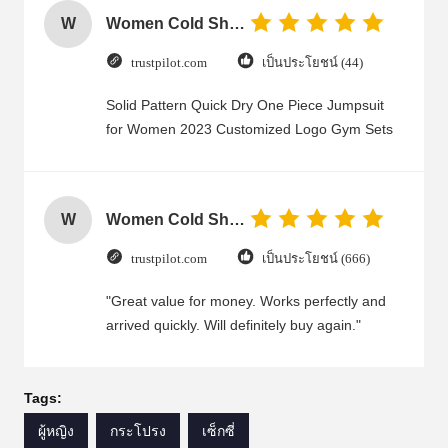
W
Women Cold Shoulder V Neck Rayon Blouse
trustpilot.com
เป็นประโยชน์ (44)
Solid Pattern Quick Dry One Piece Jumpsuit
for Women 2023 Customized Logo Gym Sets
W
Women Cold Shoulder V Neck Rayon Blouse
trustpilot.com
เป็นประโยชน์ (666)
"Great value for money. Works perfectly and
arrived quickly. Will definitely buy again."
Tags:
ผู้หญิง
กระโปรง
เซ็กซี่