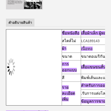
คําอธิบายสินค้า
ชื่อหนังสือ
เสื้อผ้าเล็ก ผู้หญิ
สไตล์ไม่
LCA189143
ผ้า
เนื้อทอ
ขนาด
ขนาดอเมริกันแล
การ
เสื้อแขนขนสั้น
ออกแบบ
สี
พิมพ์เส้นและแต่
สําหรับการออกแ
ราย
ละเอียด
.รับการแต่งโลโก
เพิ่ม
ข้อมูลการขาย +