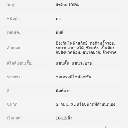
วัสดุ:
ผ้าฝ้าย 100%
ชนิดผ้า:
ทอ
เทคนิค:
พิมพ์
ป้องกันไฟฟ้าสถิตย์, ต่อต้านริ้วรอย,
ลักษณะ:
ระบายอากาศได้, ซักแห้ง, เป็นมิตร
กับสิ่งแวดล้อม, ขนาดบวก, ล้างทำค
สไตล์แขนเสื้อ:
แขนสั้น, แขนระบาย
รายการ:
ชุดเดรสดีไซน์แฟชั่น
สี:
พิมพ์ลาย
ขนาด:
S, M, L, XL หรือขนาดที่กำหนดเอง
เย็บแผล:
10-12/นิ้ว