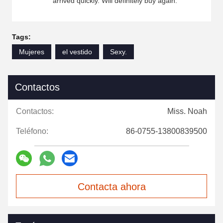
arrived quickly. Will definitely buy again."
Tags:
Mujeres
el vestido
Sexy.
Contactos
Contactos:
Miss. Noah
Teléfono:
86-0755-13800839500
Contacta ahora