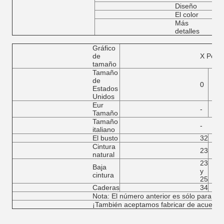
Diseño
El color
Más
detalles
Gráfico
de
X Pequ
tamaño
Tamaño
de
0
Estados
Unidos
Eur
-
Tamaño
Tamaño
-
italiano
El busto
32
Cintura
23
natural
23
Baja
y
cintura
25
Caderas
34
Nota: El número anterior es sólo para su 
¡También aceptamos fabricar de acuerdo 