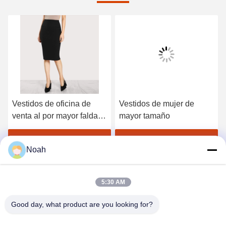
Vestidos de oficina de
Vestidos de mujer de
venta al por mayor faldas
mayor tamaño
de lápiz ajustadas
mujeres
Obtenga el mejor precio
Obtenga el mejor precio
Noah
5:30 AM
Good day, what product are you looking for?
CHANGSHA YIXUAN TECHNOLOGY 99714