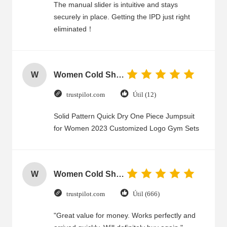
The manual slider is intuitive and stays
securely in place. Getting the IPD just right
eliminated！
W
Women Cold Shoulder V Neck Rayon Blouse
trustpilot.com
Útil (12)
Solid Pattern Quick Dry One Piece Jumpsuit
for Women 2023 Customized Logo Gym Sets
W
Women Cold Shoulder V Neck Rayon Blouse
trustpilot.com
Útil (666)
"Great value for money. Works perfectly and