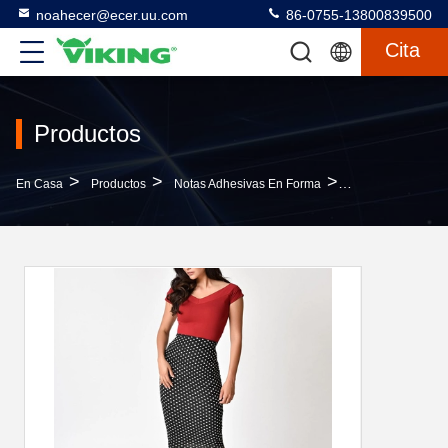
noahecer@ecer.uu.com
86-0755-13800839500
Cita
Productos
>
>
>
En Casa
Productos
Notas Adhesivas En Forma
Ledinside, Una P