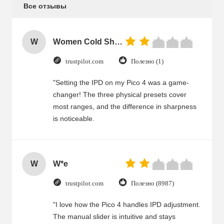
Все отзывы
W
Women Cold Shoulder V Neck Rayon Blouse
trustpilot.com
Полезно (1)
"Setting the IPD on my Pico 4 was a game-
changer! The three physical presets cover
most ranges, and the difference in sharpness
is noticeable.
W
W*e
trustpilot.com
Полезно (8987)
"I love how the Pico 4 handles IPD adjustment.
The manual slider is intuitive and stays