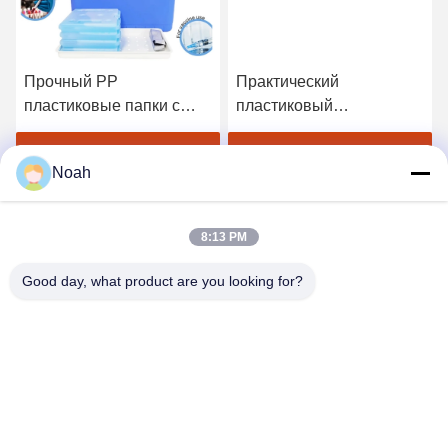
Прочный PP
Практический
пластиковые папки с
пластиковый
карманами папка
документооборот -
файлов А4 для
удобное закрытие кнопки
Лучшая цена
Лучшая цена
Noah
студентов
8:13 PM
Good day, what product are you looking for?
CHANGSHA YIXUAN TECHNOLOGY 99714
TEMPLATE COMPANY
noahecer@ecer.uu.com
86-0755-13800839500