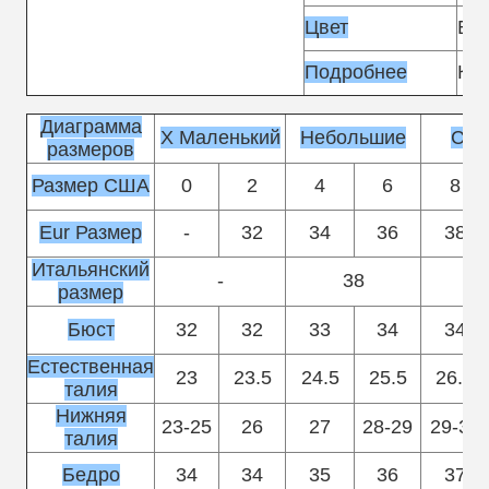
Цвет
Бе
Подробнее
Кно
Диаграмма
X Маленький
Небольшие
Сре
размеров
Размер США
0
2
4
6
8
Eur Размер
-
32
34
36
38
Итальянский
-
38
размер
Бюст
32
32
33
34
34
Естественная
23
23.5
24.5
25.5
26.5
талия
Нижняя
23-25
26
27
28-29
29-30
талия
Бедро
34
34
35
36
37