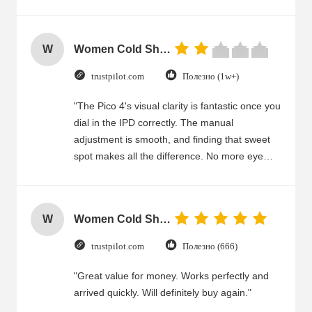
W
Women Cold Shoulder V Neck Rayon Blouse
trustpilot.com
Полезно (1w+)
"The Pico 4's visual clarity is fantastic once you
dial in the IPD correctly. The manual
adjustment is smooth, and finding that sweet
spot makes all the difference. No more eye
strain during long sessions. Highly recommend
taking the time to set it up properly!""The Pico
4's visual clarity is fantastic once you dial in the
W
Women Cold Shoulder V Neck Rayon Blouse
IPD correctly. The manual adjustment is
smooth, and finding that sweet spot makes all
trustpilot.com
Полезно (666)
the difference. No more eye strain during long
sessions. Highly recommend taking the time to
"Great value for money. Works perfectly and
set it up properly!""The Pico 4's visual clarity is
arrived quickly. Will definitely buy again."
fantastic once you dial in the IPD correctly. The