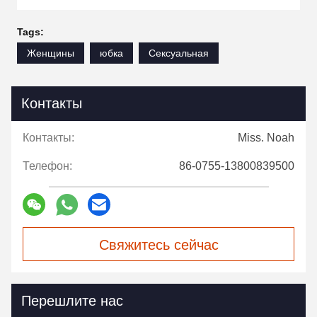
manual adjustment is smooth, and finding that
sweet spot makes all the difference. No more
Tags:
eye strain during long sessions. Highly
Женщины
юбка
Сексуальная
recommend taking the time to set it up
properly!""The Pico 4's visual clarity is fantastic
once you dial in the IPD correctly. The manual
Контакты
adjustment is smooth, and finding that sweet
spot makes all the difference. No more eye
Контакты:
Miss. Noah
strain during long sessions. Highly r
Телефон:
86-0755-13800839500
Свяжитесь сейчас
Перешлите нас