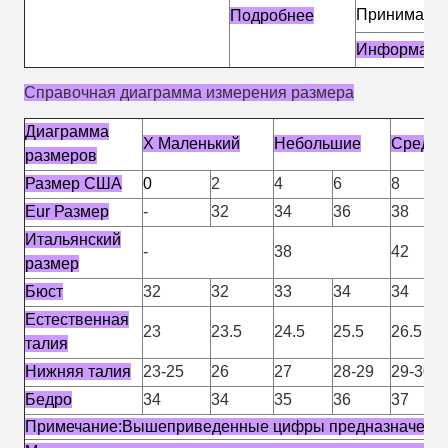
Принимается
Подробнее
Информация
Справочная диаграмма измерения размера
Диаграмма
X Маленький
Небольшие
Средни
размеров
Размер США
0
2
4
6
8
Eur Размер
-
32
34
36
38
Итальянский
-
38
42
размер
Бюст
32
32
33
34
34
Естественная
23
23.5
24.5
25.5
26.5
талия
Нижняя талия
23-25
26
27
28-29
29-30
Бедро
34
34
35
36
37
Примечание:Вышеприведенные цифры предназначены т