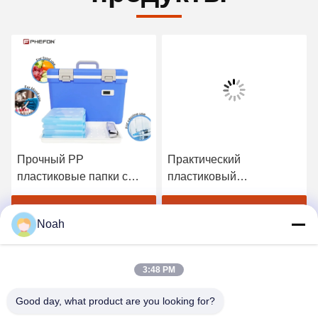
Прочный PP
Практический
пластиковые папки с
пластиковый
карманами папка
документооборот -
файлов А4 для
удобное закрытие кнопки
Лучшая цена
Лучшая цена
Noah
студентов
3:48 PM
Good day, what product are you looking for?