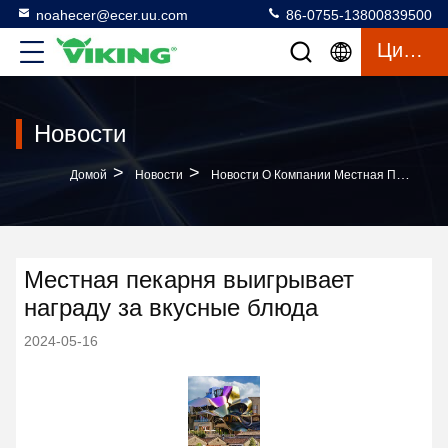
noahecer@ecer.uu.com
86-0755-13800839500
Цитата
Новости
>
>
Домой
Новости
Новости О Компании Местная Пекарня Выигрывает Награду За Вкусные Блюда
Местная пекарня выигрывает
награду за вкусные блюда
2024-05-16