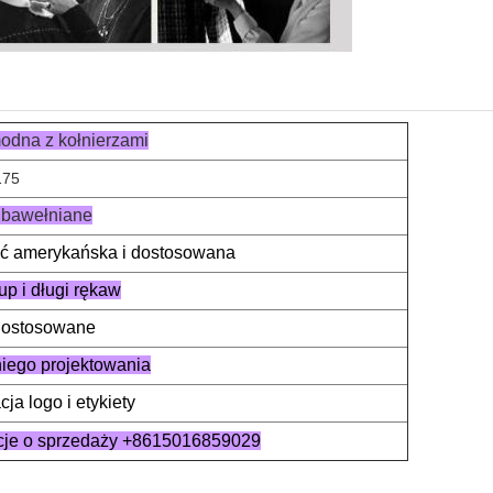
odna z kołnierzami
175
 bawełniane
ć amerykańska i dostosowana
up i długi rękaw
 dostosowane
tniego projektowania
ja logo i etykiety
cje o sprzedaży +8615016859029