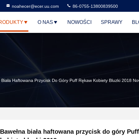
noahecer@ecer.uu.com
86-0755-13800839500
RODUKTY
O NAS
NOWOŚCI
SPRAWY
BL
 Biała Haftowana Przycisk Do Góry Puff Rękaw Kobiety Bluzki 2018 N
Bawełna biała haftowana przycisk do góry Puf