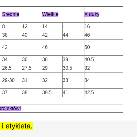
Średnie
Wielkie
X duży
8
12
14
-
16
38
40
42
44
46
42
46
50
34
36
38
39
40.5
26.5
27.5
29
30.5
32
29-30
31
32
33
34
37
38
39.5
41
42.5
rojektów!
i etykieta.