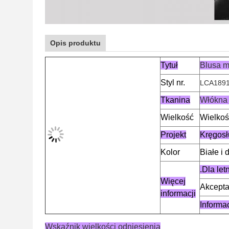
Opis produktu
Tytuł
Blusa m
Styl nr.
LCA189
Tkanina
Włókna
Wielkość
Wielkoś
Projekt
Kręgosł
Kolor
Białe i
.Dla le
Więcej
Akceptac
informacji
Informa
Wskaźnik wielkości odniesienia