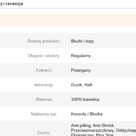
y i recenzje
Rodzaj produktu:
Bluzki i topy
Długość odzieży:
Regularny
Kołnierz:
Potargany
dekoracja:
Guzik, Haft
Materiał:
100% bawełna
Najlepszy typ:
Koszula / Bluzka
Anti-pilling, Anti-Shrink,
Przeciwzmarszczkowy, Oddychają
Cechy:
Ekologiczny, Plus Size,