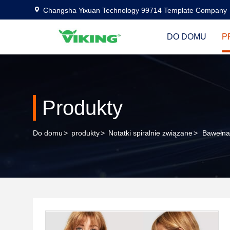
Changsha Yixuan Technology 99714 Template Company
DO DOMU
P
Produkty
Do domu
>
produkty
>
Notatki spiralnie związane
>
Bawełna