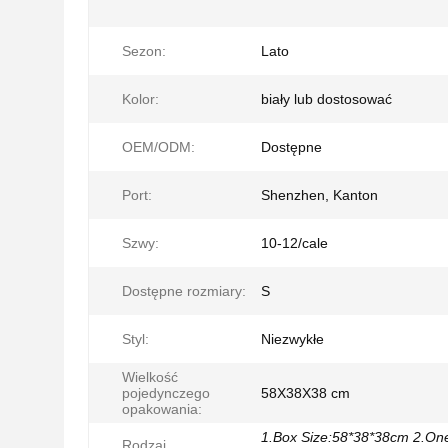
Sezon:
Lato
Kolor:
biały lub dostosować
OEM/ODM:
Dostępne
Port:
Shenzhen, Kanton
Szwy:
10-12/cale
Dostępne rozmiary:
S
Styl:
Niezwykłe
Wielkość
pojedynczego
58X38X38 cm
opakowania:
1.Box Size:58*38*38cm 2.On
Rodzaj