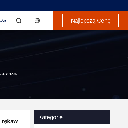
Najlepszą Cenę
OG
owe Wzory
Kategorie
f rękaw