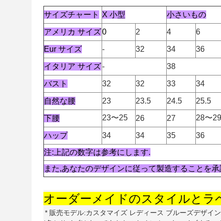
サイズチャート
X 小型
小さいもの
アメリカ サイズ
0
2
4
6
Eur サイズ
-
32
34
36
イタリア サイズ
-
38
バスト
32
32
33
34
自然な腰
23
23.5
24.5
25.5
23〜25
28〜2
下腰
26
27
ハップ
34
34
35
36
注:上記の数字は参考にします.
また,あなたのデザインに従って製造することを承
オーダーメイドのスタイルとラ
* 販売モデル:カスタマイズ レディース ブルーズデザイン