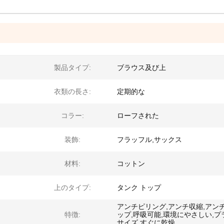
製品タイプ:
ブラウス及び上
衣類の長さ:
定期的な
コラー:
ローフされた
装飾:
フラッフル,サックス
材料:
コットン
上のタイプ:
タンク トップ
アンチピリング,アンチ収縮,アン
特徴:
ップ,呼吸可能,環境にやさしい,プ
サイズ,すぐに乾燥