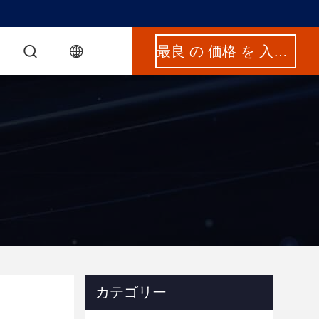
最良 の 価格 を 入手 する
カテゴリー