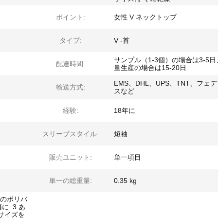
ポイント:
女性 V ネックトップ
タイプ:
V -首
サンプル（1-3個）の場合は3-5
配達時間:
量生産の場合は15-20日
EMS、DHL、UPS、TNT、フェ
輸送方式:
スなど
経験:
18年に
スリーブスタイル:
短袖
販売ユニット:
単一項目
単一の総重量:
0.35 kg
1つのポリバ
に. 3.あ
サイズを