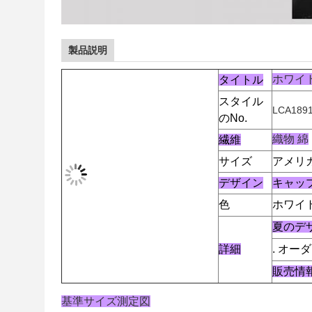
製品説明
ホワイ
タイトル
スタイル
LCA189
のNo.
織物 綿
繊維
サイズ
アメリ
デザイン
キャッ
色
ホワイ
夏のデ
詳細
. オ
販売情報 
基準サイズ測定図