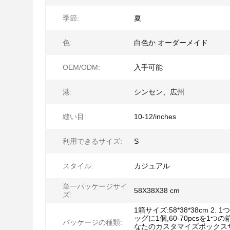
季節:
夏
色:
白色か オーダーメイド
OEM/ODM:
入手可能
港:
シンセン、広州
縫い目:
10-12/inches
利用できるサイズ:
S
スタイル:
カジュアル
単一パッケージサイ
58X38X38 cm
ズ:
1箱サイズ:58*38*38cm 2. 
ッグに1個,60-70pcsを1つの箱
パッケージの種類:
なたのカスタマイズボックス