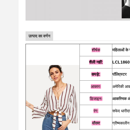
उत्पाद का वर्णन
शीर्षक
महिलाओं के
शैली
नहीं:
LCL1860
कपड़े:
पॉलिएस्टर
आकारः
अमेरिकी आ
डिजाइनः
आकस्मिक और 
रंग
:
सफेद धारीदा
मौसम
:
ग्रीष्मकाली