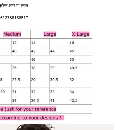
कूलित लोगो या लेबल
ूः+8613788156517