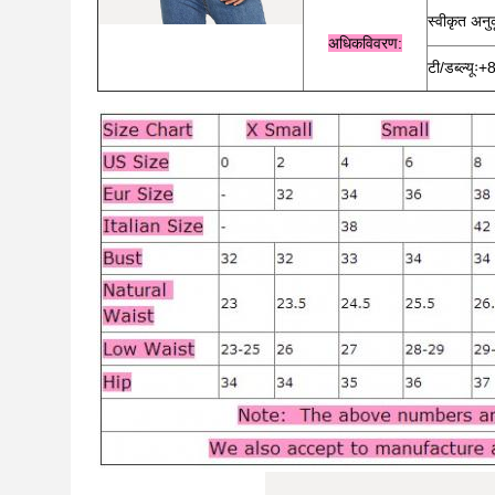
स्वीकृत अनु
अधिक
विवरण:
टी/डब्ल्य