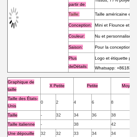
Tissus, 77% polyeste
partir de:
Taille:
Taille américaine et 
Conception:
Mini et Flounce et Mid
Couleur
:
Nu et personnalisé
Saison:
Pour la conception d'
Plus
Logo et étiquette per
de
Détails:
Whatsapp: +8618327
Graphique de
X Petite
Petite
Moyen
taille
Taille des États-
0
2
4
6
8
12
Unis
Taille
-
32
34
36
38
40
Taille italienne
-
38
42
Une dépouille
32
32
33
34
34
36