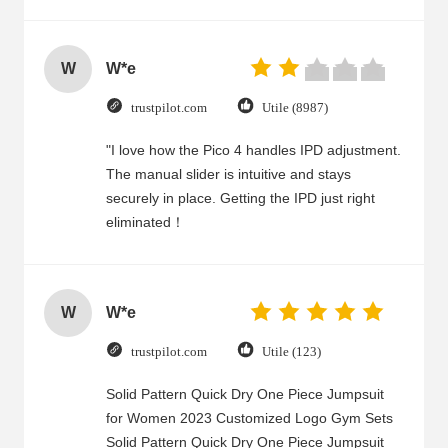
W
W*e
trustpilot.com
Utile (8987)
"I love how the Pico 4 handles IPD adjustment.
The manual slider is intuitive and stays
securely in place. Getting the IPD just right
eliminated！
W
W*e
trustpilot.com
Utile (123)
Solid Pattern Quick Dry One Piece Jumpsuit
for Women 2023 Customized Logo Gym Sets
Solid Pattern Quick Dry One Piece Jumpsuit