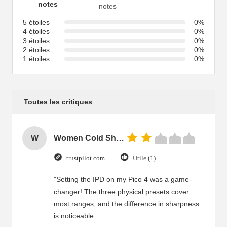
notes
notes
5 étoiles
0%
4 étoiles
0%
3 étoiles
0%
2 étoiles
0%
1 étoiles
0%
Toutes les critiques
W
Women Cold Shoulder V Neck Rayon Blouse
trustpilot.com
Utile (1)
"Setting the IPD on my Pico 4 was a game-
changer! The three physical presets cover
most ranges, and the difference in sharpness
is noticeable.