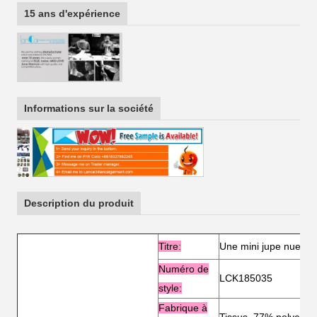
15 ans d'expérience
Informations sur la société
Description du produit
Titre
:
Une mini jupe nue av
Numéro de
LCK185035
style:
Fabrique à