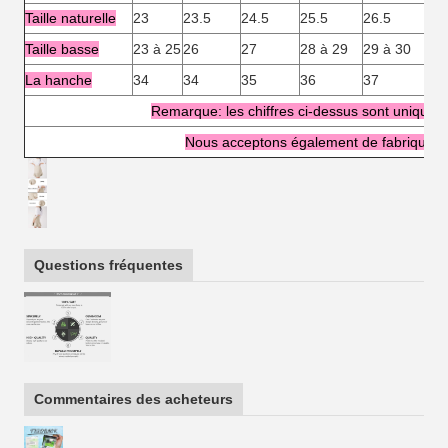
Taille naturelle
23
23.5
24.5
25.5
26.5
27.
Taille basse
23 à 25
26
27
28 à 29
29 à 30
31
La hanche
34
34
35
36
37
38
Remarque: les chiffres ci-dessus sont uniqueme
Nous acceptons également de fabriquer s
Questions fréquentes
Commentaires des acheteurs