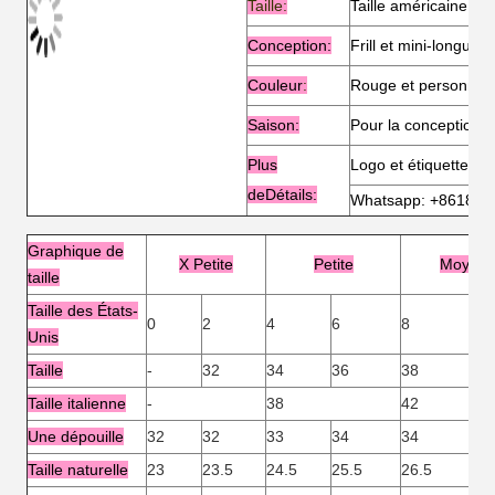
Taille:
Taille américaine et
Conception:
Frill et mini-longueu
Couleur
:
Rouge et personnali
Saison:
Pour la conception d
Plus
Logo et étiquette pe
de
Détails:
Whatsapp: +861832
Graphique de
X Petite
Petite
Moyen
taille
Taille des États-
0
2
4
6
8
12
Unis
Taille
-
32
34
36
38
40
Taille italienne
-
38
42
Une dépouille
32
32
33
34
34
36
Taille naturelle
23
23.5
24.5
25.5
26.5
27.