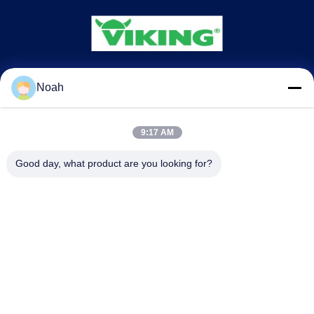
CHANGSHA YIXUAN TECHNOLOGY 99714
Noah
TEMPLATE COMPANY
9:17 AM
noahecer@ecer.uu.com
86-0755-13800839500
Good day, what product are you looking for?
Centre financier international Shuntian, district de Yuhua, ville
de Changsha, province du Hunan
Chine Bonne qualité Dossier en plastique de document Le fournisseur.
2021-2026 Changsha Yixuan Technology 99714 Template Company Tous
les droits réservés.