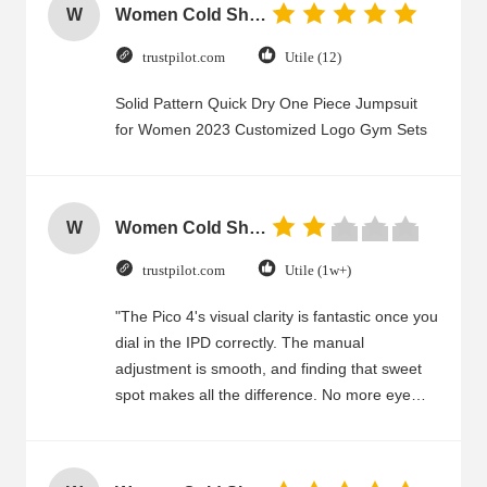
W
Women Cold Shoulder V Neck Rayon Blouse
trustpilot.com
Utile (12)
Solid Pattern Quick Dry One Piece Jumpsuit
for Women 2023 Customized Logo Gym Sets
W
Women Cold Shoulder V Neck Rayon Blouse
trustpilot.com
Utile (1w+)
"The Pico 4's visual clarity is fantastic once you
dial in the IPD correctly. The manual
adjustment is smooth, and finding that sweet
spot makes all the difference. No more eye
strain during long sessions. Highly recommend
taking the time to set it up properly!""The Pico
4's visual clarity is fantastic once you dial in the