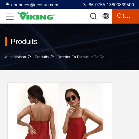
noahecer@ecer.uu.com
86-0755-13800839500
Citation
Produits
>
>
>
À La Maison
Produits
Dossier En Plastique De Document
Mini R