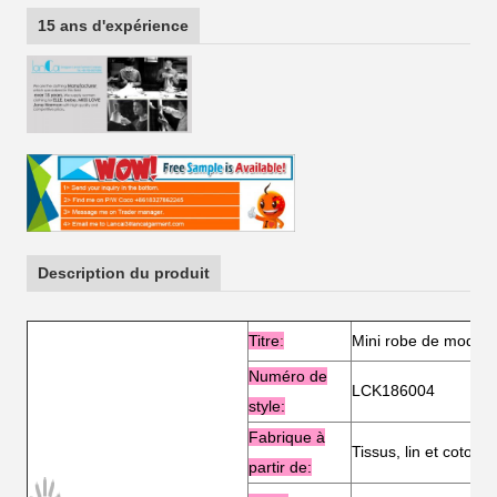
15 ans d'expérience
Description du produit
Titre
:
Mini robe de mode 
Numéro de
LCK186004
style:
Fabrique à
Tissus, lin et coton
partir de: