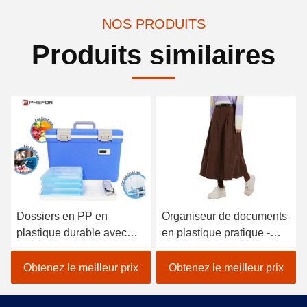
NOS PRODUITS
Produits similaires
Dossiers en PP en
Organiseur de documents
plastique durable avec
en plastique pratique -
poche Dossier en format
Fermeture de bouton
A4 pour étudiant
pratique Restez organisé
Obtenez le meilleur prix
Obtenez le meilleur prix