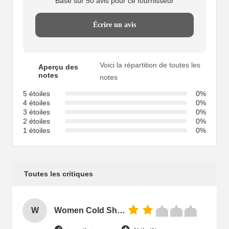
Basé sur 50 avis pour ce fournisseur
Écrire un avis
Voici la répartition de toutes les
Aperçu des
notes
notes
5 étoiles
0%
4 étoiles
0%
3 étoiles
0%
2 étoiles
0%
1 étoiles
0%
Toutes les critiques
W
Women Cold Shoulder V Neck Rayon Blouse