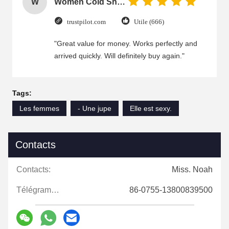
W
Women Cold Shoulder V Neck Rayon Blouse
trustpilot.com
Utile (666)
"Great value for money. Works perfectly and
arrived quickly. Will definitely buy again."
Tags:
Les femmes
- Une jupe
Elle est sexy.
Contacts
Contacts:
Miss. Noah
Télégramme:
86-0755-13800839500