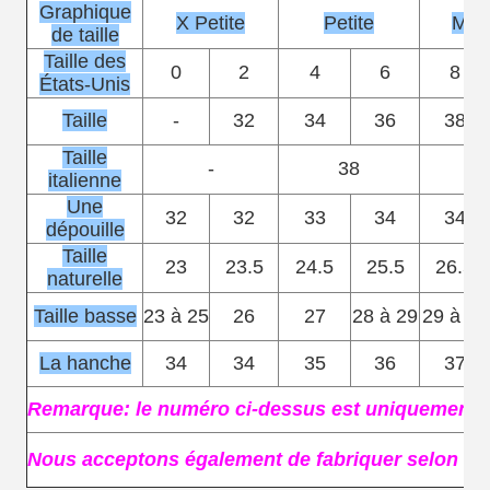
Graphique
X Petite
Petite
Moy
de taille
Taille des
0
2
4
6
8
États-Unis
Taille
-
32
34
36
38
Taille
-
38
italienne
Une
32
32
33
34
34
dépouille
Taille
23
23.5
24.5
25.5
26.5
naturelle
Taille basse
23 à 25
26
27
28 à 29
29 à 30
La hanche
34
34
35
36
37
Remarque: le numéro ci-dessus est uniquement à 
Nous acceptons également de fabriquer selon vo