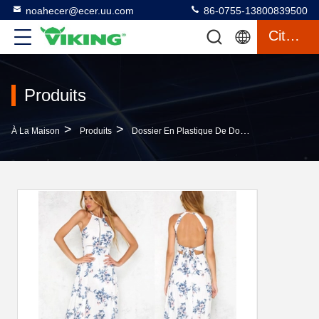
noahecer@ecer.uu.com
86-0755-13800839500
Citation
Produits
>
>
>
À La Maison
Produits
Dossier En Plastique De Document
Maxi L