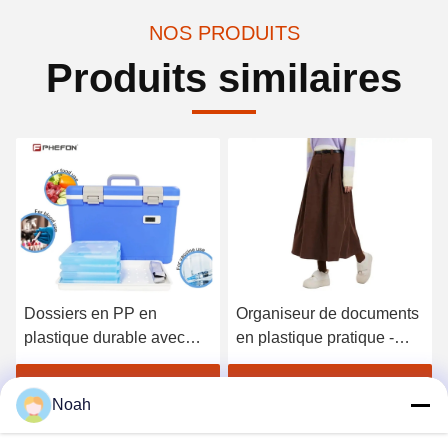
NOS PRODUITS
Produits similaires
Dossiers en PP en
Organiseur de documents
plastique durable avec
en plastique pratique -
poche Dossier en format
Fermeture de bouton
A4 pour étudiant
pratique Restez organisé
Obtenez le meilleur prix
Obtenez le meilleur prix
Noah