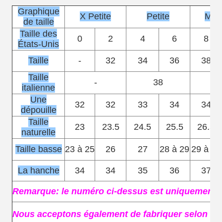
Graphique
X Petite
Petite
Moy
de taille
Taille des
0
2
4
6
8
États-Unis
Taille
-
32
34
36
38
Taille
-
38
italienne
Une
32
32
33
34
34
dépouille
Taille
23
23.5
24.5
25.5
26.5
naturelle
Taille basse
23 à 25
26
27
28 à 29
29 à 30
La hanche
34
34
35
36
37
Remarque: le numéro ci-dessus est uniquement à 
Nous acceptons également de fabriquer selon vo