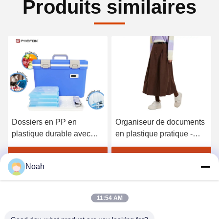
Produits similaires
Dossiers en PP en
Organiseur de documents
plastique durable avec
en plastique pratique -
poche Dossier en format
Fermeture de bouton
A4 pour étudiant
pratique Restez organisé
Obtenez le meilleur prix
Obtenez le meilleur prix
Noah
11:54 AM