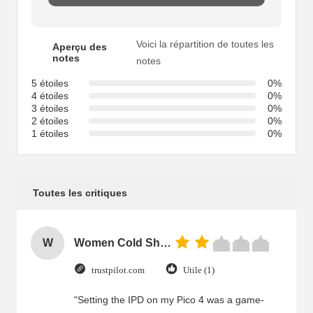
Voici la répartition de toutes les
Aperçu des
notes
notes
5 étoiles
0%
4 étoiles
0%
3 étoiles
0%
2 étoiles
0%
1 étoiles
0%
Toutes les critiques
W
Women Cold Shoulder V Neck Rayon Blouse
trustpilot.com
Utile (1)
"Setting the IPD on my Pico 4 was a game-