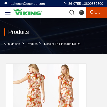
noahecer@ecer.uu.com
86-0755-13800839500
Citation
Produits
>
>
>
À La Maison
Produits
Dossier En Plastique De Document
Boho H