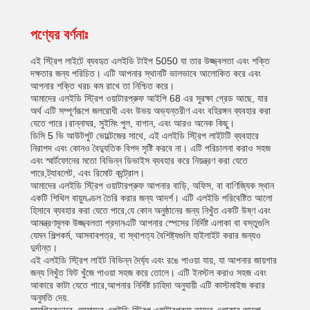
পণ্যের বর্ণনাঃ
এই স্ট্রিপ লাইটে ব্যবহৃত এলইডি টাইপ 5050 যা তার উজ্জ্বলতা এবং শক্তি
দক্ষতার জন্য পরিচিত। এটি আপনার স্থানটি ভালভাবে আলোকিত করে এবং
আপনার শক্তি খরচ কম রাখে তা নিশ্চিত করে।
আমাদের এলইডি স্ট্রিপ ওয়াটারপ্রুফ আইপি 68 এর সুরক্ষা গ্রেড আছে, যার
অর্থ এটি সম্পূর্ণরূপে জলরোধী এবং উভয় অভ্যন্তরীণ এবং বহিরঙ্গন ব্যবহার করা
যেতে পারে।রান্নাঘর, সুইমিং পুল, বাগান, এবং আরও অনেক কিছু।
ডিসি 5 ভি আউটপুট ভোল্টেজের সাথে, এই এলইডি স্ট্রিপ লাইটটি ব্যবহারে
নিরাপদ এবং কোনও বৈদ্যুতিক বিপদ সৃষ্টি করবে না। এটি পরিচালনা করাও সহজ
এবং স্মার্টফোনের মতো বিভিন্ন ডিভাইস ব্যবহার করে নিয়ন্ত্রণ করা যেতে
পারে,ট্যাবলেট, এবং রিমোট কন্ট্রোল।
আমাদের এলইডি স্ট্রিপ ওয়াটারপ্রুফ আপনার বাড়ি, অফিস, বা বাণিজ্যিক স্থান
একটি শিথিল বায়ুমণ্ডল তৈরি করার জন্য আদর্শ। এটি এলইডি পরিবেষ্টিত আলো
হিসাবে ব্যবহার করা যেতে পারে,যে কোন অনুষ্ঠানের জন্য নিখুঁত একটি উষ্ণ এবং
আমন্ত্রণমূলক উজ্জ্বলতা প্রদানএটি আপনার স্পেসের নির্দিষ্ট এলাকা বা বস্তুগুলি
যেমন শিল্পকর্ম, আসবাবপত্র, বা স্থাপত্য বৈশিষ্ট্যগুলি হাইলাইট করার জন্যও
দুর্দান্ত।
এই এলইডি স্ট্রিপ লাইট বিভিন্ন দৈর্ঘ্য এবং রঙে পাওয়া যায়, যা আপনার জায়গার
জন্য নিখুঁত ফিট খুঁজে পাওয়া সহজ করে তোলে। এটি ইনস্টল করাও সহজ এবং
আকারে কাটা যেতে পারে,আপনার নির্দিষ্ট চাহিদা অনুযায়ী এটি কাস্টমাইজ করার
অনুমতি দেয়.