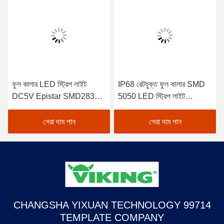
ফুল কালার LED স্ট্রিপ লাইট
IP68 রেটযুক্ত ফুল কালার SMD
DC5V Epistar SMD2835
5050 LED স্ট্রিপ লাইট
IP65 5050 মডেল 12V ভোল্টেজ
AC110-220V পাওয়ার ইনপুট
অ্যাপ্লিকেশনের জন্য
ভোল্টেজ
সেরা দাম পান
সেরা দাম পান
CHANGSHA YIXUAN TECHNOLOGY 99714
TEMPLATE COMPANY