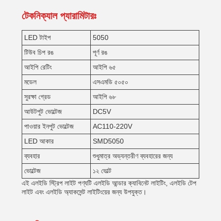
টেকনিক্যাল প্যারামিটারঃ
LED টাইপ
5050
টিউব চিপ রঙ
পূর্ণ রঙ
আইপি রেটিং
আইপি ৬৫
মডেল
এসএমডি ৫০৫০
সুরক্ষা গ্রেড
আইপি ৬৮
আউটপুট ভোল্টেজ
DC5V
পাওয়ার ইনপুট ভোল্টেজ
AC110-220V
LED আকার
SMD5050
ব্যবহার
শুধুমাত্র অভ্যন্তরীণ ব্যবহারের জন্য
ভোল্টেজ
১২ ভোল্ট
এই এলইডি স্ট্রিপ লাইট পণ্যটি এলইডি আন্ডার ক্যাবিনেট লাইটিং, এলইডি টেপ
লাইট এবং এলইডি অ্যাকসেন্ট লাইটিংয়ের জন্য উপযুক্ত।