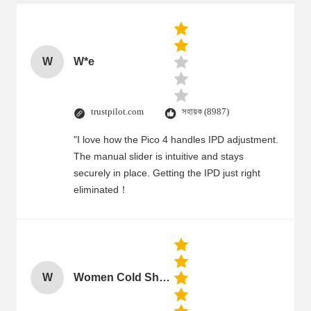
W
W*e
trustpilot.com
সহায়ক (8987)
"I love how the Pico 4 handles IPD adjustment.
The manual slider is intuitive and stays
securely in place. Getting the IPD just right
eliminated！
W
Women Cold Shoulder V Neck Rayon Blouse