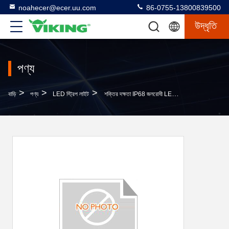
noahecer@ecer.uu.com
86-0755-13800839500
উদ্ধৃতি
পণ্য
>
>
>
বাড়ি
পণ্য
LED স্ট্রিপ লাইট
শক্তির দক্ষতা IP68 জলরোধী LED স্ট্রিপ জলরোধী 12V DC5V শুধুমাত্র IP65 রেটযুক্ত