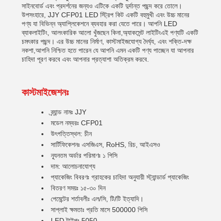
সাইনবোর্ড এবং প্রদর্শনের জন্যও এটিকে একটি দুর্দান্ত পছন্দ করে তোলে।
উপসংহারে, JJY CFP01 LED স্ট্রিপ কিট একটি বহুমুখী এবং উচ্চ মানের
পণ্য যা বিভিন্ন অ্যাপ্লিকেশনে ব্যবহার করা যেতে পারে। আপনি LED
ব্যাকলাইটিং, আলংকারিক আলো খুঁজছেন কিনা,অ্যাকসেন্ট লাইটিংএই পণ্যটি একটি
চমৎকার পছন্দ। এর উচ্চ মানের নির্মাণ, কাস্টমাইজযোগ্য দৈর্ঘ্য, এবং শক্তি-দক্ষ
নকশা,আপনি নিশ্চিত হতে পারেন যে আপনি এমন একটি পণ্য পাচ্ছেন যা আপনার
চাহিদা পূরণ করবে এবং আপনার প্রত্যাশা অতিক্রম করবে.
কাস্টমাইজেশনঃ
ব্র্যান্ড নামঃ JJY
মডেল নম্বরঃ CFP01
উৎপত্তিস্থল: চীন
সার্টিফিকেশনঃ এসজিএস, RoHS, রিচ, আইএসও
ন্যূনতম অর্ডার পরিমাণঃ ১ পিসি
দাম: আলোচনাযোগ্য
প্যাকেজিং বিবরণঃ গ্রাহকের চাহিদা অনুযায়ী স্ট্যান্ডার্ড প্যাকেজিং
বিতরণ সময়ঃ ১৫-৩০ দিন
পেমেন্টের শর্তাবলীঃ এল/সি, টি/টি ইত্যাদি।
সাপ্লাই ক্ষমতাঃ প্রতি মাসে 500000 পিসি
LED টাইপঃ 5050