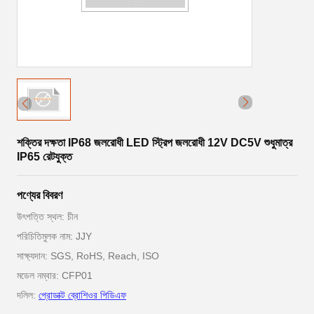
শক্তির দক্ষতা IP68 জলরোধী LED স্ট্রিপ জলরোধী 12V DC5V শুধুমাত্র
IP65 রেটযুক্ত
পণ্যের বিবরণ
উৎপত্তি স্থল: চীন
পরিচিতিমুলক নাম: JJY
সাক্ষ্যদান: SGS, RoHS, Reach, ISO
মডেল নম্বার: CFP01
দলিল:
প্রোডাক্ট ব্রোশিওর পিডিএফ