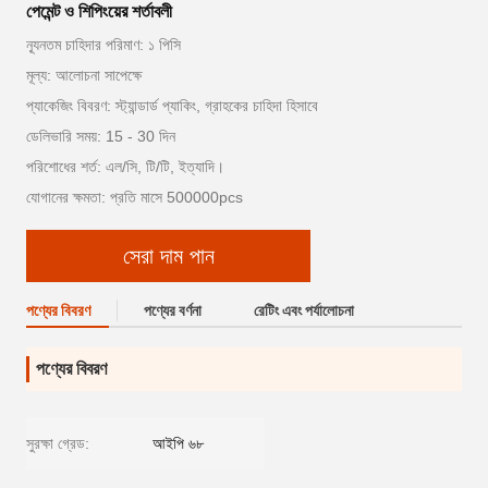
পেমেন্ট ও শিপিংয়ের শর্তাবলী
ন্যূনতম চাহিদার পরিমাণ: ১ পিসি
মূল্য: আলোচনা সাপেক্ষে
প্যাকেজিং বিবরণ: স্ট্যান্ডার্ড প্যাকিং, গ্রাহকের চাহিদা হিসাবে
ডেলিভারি সময়: 15 - 30 দিন
পরিশোধের শর্ত: এল/সি, টি/টি, ইত্যাদি।
যোগানের ক্ষমতা: প্রতি মাসে 500000pcs
সেরা দাম পান
পণ্যের বিবরণ
পণ্যের বর্ণনা
রেটিং এবং পর্যালোচনা
পণ্যের বিবরণ
সুরক্ষা গ্রেড:
আইপি ৬৮