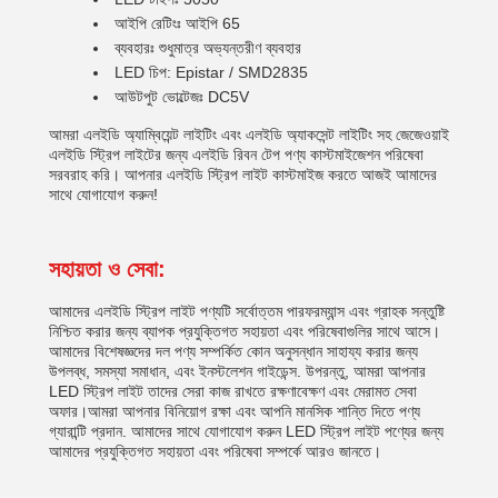
আইপি রেটিংঃ আইপি 65
ব্যবহারঃ শুধুমাত্র অভ্যন্তরীণ ব্যবহার
LED চিপ: Epistar / SMD2835
আউটপুট ভোল্টেজঃ DC5V
আমরা এলইডি অ্যাম্বিয়েন্ট লাইটিং এবং এলইডি অ্যাকসেন্ট লাইটিং সহ জেজেওয়াই
এলইডি স্ট্রিপ লাইটের জন্য এলইডি রিবন টেপ পণ্য কাস্টমাইজেশন পরিষেবা
সরবরাহ করি। আপনার এলইডি স্ট্রিপ লাইট কাস্টমাইজ করতে আজই আমাদের
সাথে যোগাযোগ করুন!
সহায়তা ও সেবা:
আমাদের এলইডি স্ট্রিপ লাইট পণ্যটি সর্বোত্তম পারফরম্যান্স এবং গ্রাহক সন্তুষ্টি
নিশ্চিত করার জন্য ব্যাপক প্রযুক্তিগত সহায়তা এবং পরিষেবাগুলির সাথে আসে।
আমাদের বিশেষজ্ঞদের দল পণ্য সম্পর্কিত কোন অনুসন্ধান সাহায্য করার জন্য
উপলব্ধ, সমস্যা সমাধান, এবং ইনস্টলেশন গাইডেন্স. উপরন্তু, আমরা আপনার
LED স্ট্রিপ লাইট তাদের সেরা কাজ রাখতে রক্ষণাবেক্ষণ এবং মেরামত সেবা
অফার।আমরা আপনার বিনিয়োগ রক্ষা এবং আপনি মানসিক শান্তি দিতে পণ্য
গ্যারান্টি প্রদান. আমাদের সাথে যোগাযোগ করুন LED স্ট্রিপ লাইট পণ্যের জন্য
আমাদের প্রযুক্তিগত সহায়তা এবং পরিষেবা সম্পর্কে আরও জানতে।