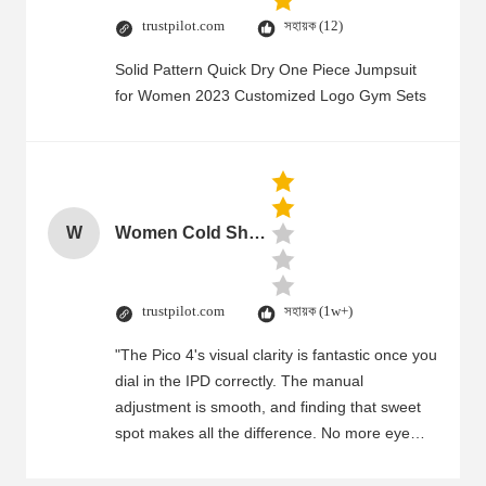
trustpilot.com
সহায়ক (12)
Solid Pattern Quick Dry One Piece Jumpsuit
for Women 2023 Customized Logo Gym Sets
W
Women Cold Shoulder V Neck Rayon Blouse
trustpilot.com
সহায়ক (1w+)
"The Pico 4's visual clarity is fantastic once you
dial in the IPD correctly. The manual
adjustment is smooth, and finding that sweet
spot makes all the difference. No more eye
strain during long sessions. Highly recommend
taking the time to set it up properly!""The Pico