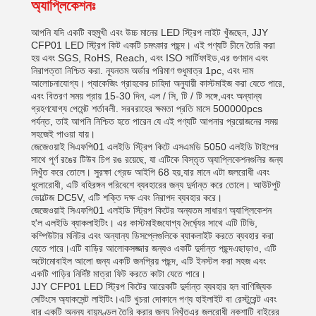
অ্যাপ্লিকেশনঃ
আপনি যদি একটি বহুমুখী এবং উচ্চ মানের LED স্ট্রিপ লাইট খুঁজছেন, JJY
CFP01 LED স্ট্রিপ কিট একটি চমৎকার পছন্দ। এই পণ্যটি চীনে তৈরি করা
হয় এবং SGS, RoHS, Reach, এবং ISO সার্টিফাইড,এর গুণমান এবং
নিরাপত্তা নিশ্চিত করা. ন্যূনতম অর্ডার পরিমাণ শুধুমাত্র 1pc, এবং দাম
আলোচনাযোগ্য। প্যাকেজিং গ্রাহকের চাহিদা অনুযায়ী কাস্টমাইজ করা যেতে পারে,
এবং বিতরণ সময় প্রায় 15-30 দিন, এল / সি, টি / টি সঙ্গে,এবং অন্যান্য
গ্রহণযোগ্য পেমেন্ট শর্তাবলী. সরবরাহের ক্ষমতা প্রতি মাসে 500000pcs
পর্যন্ত, তাই আপনি নিশ্চিত হতে পারেন যে এই পণ্যটি আপনার প্রয়োজনের সময়
সহজেই পাওয়া যায়।
জেজেওয়াই সিএফপি01 এলইডি স্ট্রিপ কিটে এসএমডি 5050 এলইডি টাইপের
সাথে পূর্ণ রঙের টিউব চিপ রঙ রয়েছে, যা এটিকে বিস্তৃত অ্যাপ্লিকেশনগুলির জন্য
নিখুঁত করে তোলে। সুরক্ষা গ্রেড আইপি 68 হয়,যার মানে এটা জলরোধী এবং
ধুলোরোধী, এটি বহিরঙ্গন পরিবেশে ব্যবহারের জন্য দুর্দান্ত করে তোলে। আউটপুট
ভোল্টেজ DC5V, এটি শক্তি দক্ষ এবং নিরাপদ ব্যবহার করে।
জেজেওয়াই সিএফপি01 এলইডি স্ট্রিপ কিটের অন্যতম সাধারণ অ্যাপ্লিকেশন
হ'ল এলইডি ব্যাকলাইটিং। এর কাস্টমাইজযোগ্য দৈর্ঘ্যের সাথে এটি টিভি,
কম্পিউটার মনিটর এবং অন্যান্য ডিসপ্লেগুলিকে ব্যাকলাইট করতে ব্যবহার করা
যেতে পারে।এটি বাড়ির আলোকসজ্জার জন্যও একটি দুর্দান্ত পছন্দএছাড়াও, এটি
অটোমোবাইল আলো জন্য একটি জনপ্রিয় পছন্দ, এটি ইনস্টল করা সহজ এবং
একটি গাড়ির নির্দিষ্ট মাত্রা ফিট করতে কাটা যেতে পারে।
JJY CFP01 LED স্ট্রিপ কিটের আরেকটি দুর্দান্ত ব্যবহার হল বাণিজ্যিক
সেটিংসে অ্যাকসেন্ট লাইটিং।এটি খুচরা দোকানে পণ্য হাইলাইট বা রেস্টুরেন্ট এবং
বার একটি অনন্য বায়ুমণ্ডল তৈরি করার জন্য নিখুঁতএর জলরোধী নকশাটি বাইরের