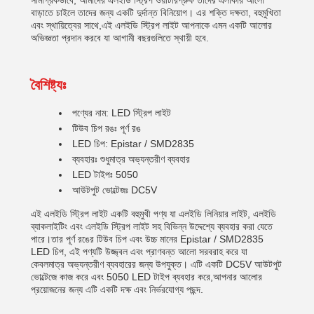
সামগ্রিকভাবে, আমাদের এলইডি স্ট্রিপ ওয়াটারপ্রুফ তাদের এলাকার আলো
বাড়াতে চাইলে তাদের জন্য একটি দুর্দান্ত বিনিয়োগ। এর শক্তি দক্ষতা, বহুমুখিতা
এবং স্থায়িত্বের সাথে,এই এলইডি স্ট্রিপ লাইট আপনাকে এমন একটি আলোর
অভিজ্ঞতা প্রদান করবে যা আগামী বছরগুলিতে স্থায়ী হবে.
বৈশিষ্ট্যঃ
পণ্যের নাম: LED স্ট্রিপ লাইট
টিউব চিপ রঙঃ পূর্ণ রঙ
LED চিপ: Epistar / SMD2835
ব্যবহারঃ শুধুমাত্র অভ্যন্তরীণ ব্যবহার
LED টাইপঃ 5050
আউটপুট ভোল্টেজঃ DC5V
এই এলইডি স্ট্রিপ লাইট একটি বহুমুখী পণ্য যা এলইডি লিনিয়ার লাইট, এলইডি
ব্যাকলাইটিং এবং এলইডি স্ট্রিপ লাইট সহ বিভিন্ন উদ্দেশ্যে ব্যবহার করা যেতে
পারে।তার পূর্ণ রঙের টিউব চিপ এবং উচ্চ মানের Epistar / SMD2835
LED চিপ, এই পণ্যটি উজ্জ্বল এবং প্রাণবন্ত আলো সরবরাহ করে যা
কেবলমাত্র অভ্যন্তরীণ ব্যবহারের জন্য উপযুক্ত। এটি একটি DC5V আউটপুট
ভোল্টেজে কাজ করে এবং 5050 LED টাইপ ব্যবহার করে,আপনার আলোর
প্রয়োজনের জন্য এটি একটি দক্ষ এবং নির্ভরযোগ্য পছন্দ.