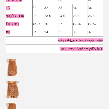
বস্ট
32
32
33
34
34
36
প্রাকৃতিক কোমর
23
23.5
24.5
25.5
26.5
27.
নিম্ন কোমর
২৩-২৫
26
27
২৮-২৯
২৯-৩০
31
হিপ
34
34
35
36
37
38
দ্রষ্টব্যঃ উপরের সংখ্যাগুলি শুধুমাত্র আপনার রে
আমরা আপনার ডিজাইন অনুযায়ীও তৈরি করতে