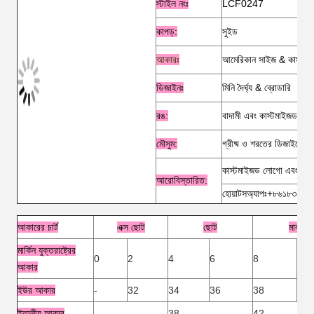
স্টাইল নংঃ
LCF0247
কাপড়:
সুইড
আকারঃ
আমেরিকান সাইজ & কাস্টমা
ডিজাইনঃ
মিনি দৈর্ঘ্য & ব্রোডারি
রঙ
:
বাদামী এবং কাস্টমাইজড
মৌসুম:
গ্রীষ্ম ও শরতের ডিজাইনের জ
কাস্টমাইজড লোগো এবং লেবে
আরো
বিস্তারিত:
হোয়াটসঅ্যাপঃ+৮৬১৮৩২৭
আকারের চার্ট
এক্স ছোট
ছোট
মাঝারি
মার্কিন যুক্তরাষ্ট্রের
0
2
4
6
8
12
আকার
ইউর আকার
-
32
34
36
38
40
ইতালীয় আকার
-
38
42