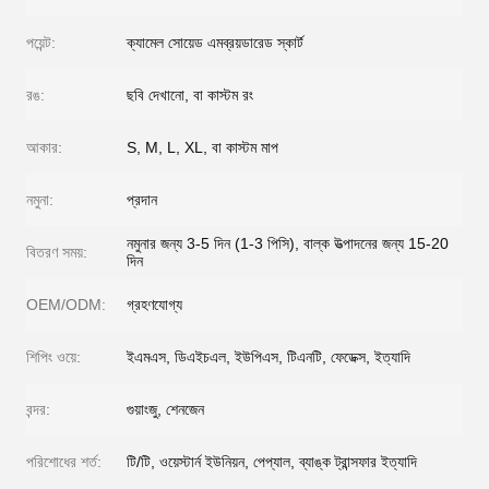
পয়েন্ট:
ক্যামেল সোয়েড এমব্রয়ডারেড স্কার্ট
রঙ:
ছবি দেখানো, বা কাস্টম রং
আকার:
S, M, L, XL, বা কাস্টম মাপ
নমুনা:
প্রদান
নমুনার জন্য 3-5 দিন (1-3 পিসি), বাল্ক উত্পাদনের জন্য 15-20
বিতরণ সময়:
দিন
OEM/ODM:
গ্রহণযোগ্য
শিপিং ওয়ে:
ইএমএস, ডিএইচএল, ইউপিএস, টিএনটি, ফেডেক্স, ইত্যাদি
বন্দর:
গুয়াংজু, শেনজেন
পরিশোধের শর্ত:
টি/টি, ওয়েস্টার্ন ইউনিয়ন, পেপ্যাল, ব্যাঙ্ক ট্রান্সফার ইত্যাদি