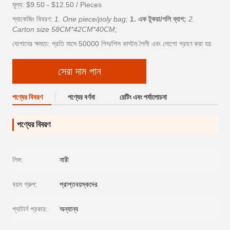
মূল্য: $9.50 - $12.50 / Pieces
প্যাকেজিং বিবরণ:
1. One piece/poly bag;
1. এক টুকরা/পলি ব্যাগ;
2.
Carton size 58CM*42CM*40CM;
যোগানের ক্ষমতা: প্রতি মাসে 50000 পিস/পিস কাস্টম শৈলী এবং লোগো গ্রহণ করা হয়
সেরা দাম পান
পণ্যের বিবরণ
পণ্যের বর্ণনা
রেটিং এবং পর্যালোচনা
পণ্যের বিবরণ
লিঙ্গ:
নারী
বয়স গ্রুপ:
প্রাপ্তবয়স্কদের
প্যাটার্ন প্রকার:
অন্যান্য