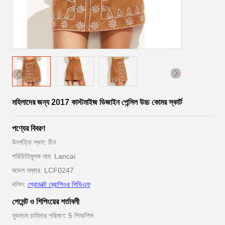
মহিলাদের জন্য 2017 কাস্টমাইজ ডিজাইন পেন্সিল উচ্চ কোমর স্কার্ট
পণ্যের বিবরণ
উৎপত্তি স্থল: চীন
পরিচিতিমুলক নাম: Lancai
মডেল নম্বার: LCF0247
দলিল:
প্রোডাক্ট ব্রোশিওর পিডিএফ
পেমেন্ট ও শিপিংয়ের শর্তাবলী
ন্যূনতম চাহিদার পরিমাণ: 5 পিস/পিস