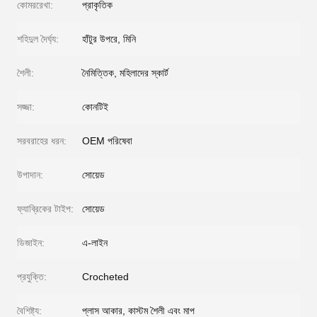
কোমররেখা:
প্রাকৃতিক
শহিদুল দৈর্ঘ্য:
হাঁটুর উপরে, মিনি
শৈলী:
নৈমিত্তিক, মহিলাদের স্কার্ট
সজ্জা:
কোনটিই
সরবরাহের ধরন:
OEM পরিষেবা
উপাদান:
সোয়েড
ফ্যাব্রিকের টাইপ:
সোয়েড
ডিজাইন:
এ-লাইন
প্রযুক্তি:
Crocheted
বৈশিষ্ট্য:
প্লাস আকার, কাস্টম শৈলী এবং মাপ