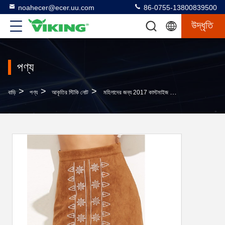
noahecer@ecer.uu.com
86-0755-13800839500
উদ্ধৃতি
পণ্য
>
>
>
বাড়ি
পণ্য
আকৃতির স্টিকি নোট
মহিলাদের জন্য 2017 কাস্টমাইজ ডিজাইন পেন্সিল উচ্চ কোমর স্কার্ট