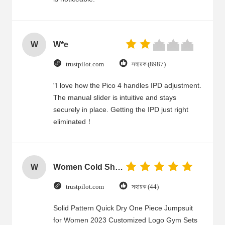
W
W*e
trustpilot.com
সহায়ক (8987)
"I love how the Pico 4 handles IPD adjustment.
The manual slider is intuitive and stays
securely in place. Getting the IPD just right
eliminated！
W
Women Cold Shoulder V Neck Rayon Blouse
trustpilot.com
সহায়ক (44)
Solid Pattern Quick Dry One Piece Jumpsuit
for Women 2023 Customized Logo Gym Sets