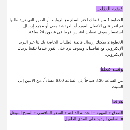
كيفية الطلب
الخطوة 1 من فضلك اختر السلع مع الروابط أو الصور التي تريد طلبها،
ثم انقر على الاتصال المورد أو الدردشة معي أو مجرد إرسال
استفسار.سوف نعطيك اقتباس قريبا في غضون 24 ساعة.
الخطوة 2 يمكنك إرسال قائمة الطلبات الخاصة بك لنا عبر البريد
الإلكتروني مع تفاصيل، وسوف نرد على الفور عندما تلقينا بريدك
الإلكتروني.
وقت عملنا
من الساعة 8:30 صباحاً إلى الساعة 6:00 مساءاً، من الاثنين إلى
السبت
هدفنا
الصدق + المهنية + الخدمة الدافئة + السعر التنافسي + المنتج المؤهل
= التعاون الودود على المدى الطويل