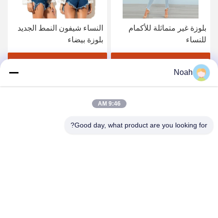
بلوزة غير متماثلة للأكمام
النساء شيفون النمط الجديد
للنساء
بلوزة بيضاء
احصل على أفضل سعر
احصل على أفضل سعر
Noah
9:46 AM
Good day, what product are you looking for?
CHANGSHA YIXUAN TECHNOLOGY 99714
TEMPLATE COMPANY
noahecer@ecer.uu.com
86-0755-13800839500