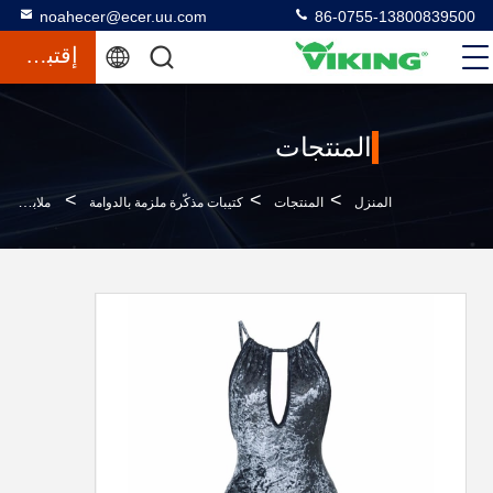
noahecer@ecer.uu.com
86-0755-13800839500
إقتباس
المنتجات
>
>
>
المنزل
المنتجات
كتيبات مذكّرة ملزمة بالدوامة
ملابس مخصصة عميقة V مفتوحة الظهر بدلة للنساء مثيرة