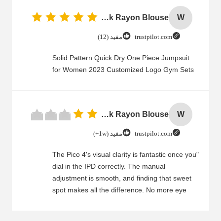
Women Cold Shoulder V Neck Rayon Blouse
W
trustpilot.com
مفيد (12)
Solid Pattern Quick Dry One Piece Jumpsuit
for Women 2023 Customized Logo Gym Sets
Women Cold Shoulder V Neck Rayon Blouse
W
trustpilot.com
مفيد (1w+)
"The Pico 4's visual clarity is fantastic once you
dial in the IPD correctly. The manual
adjustment is smooth, and finding that sweet
spot makes all the difference. No more eye
strain during long sessions. Highly recommend
taking the time to set it up properly!""The Pico