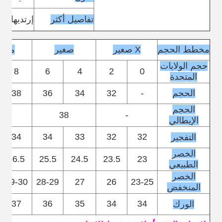
تفاصيل أكثر
إرتديها بم
مخطط الحجم
X صغير
صغير
متو
حجم الولايات
8
6
4
2
0
المتحدة
الحجم
-
32
34
36
38
الحجم
2
38
-
الإيطالي
34
34
33
32
32
التفجير
الخصر
26.5
25.5
24.5
23.5
23
الطبيعي
الخصر
29-30
28-29
27
26
23-25
المنخفض
37
36
35
34
34
الورك