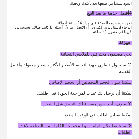
البنود ستبدأ في صنعها بعد تأكيدك ودفعك
4أفضل خدمة ما بعد البيع
نحن نقدم خدمة العملاء على مدار 24 ساعة لعملائنا.
الرجاء ارسال بريد إلكتروني أو الاتصال بنا لأي أسئلة إذا كانت هناك، وسوف نرد
قريبا في غضون 24 ساعة.
ميزتنا
نحن مصنعون محترفين للملابس النسائية
2) سنحاول قصارى جهدنا لتقديم الأسعار الأكثر بأسعار معقولة وأفضل
الخدمة
يمكننا قبول الحجم المخصص أو الحجم الإضافي
يمكننا أن نرسل لك عينات لمراجعة الجودة قبل طلبك.
6) سوف نأخذ صور مفصلة لك التحقق قبل الشحن،
يمكننا تسليم الطلب في الوقت المحدد.
8) سنحتفظ بكل الملفات و المجموعة الكاملة من الطباعة لإعادة
الطلبات