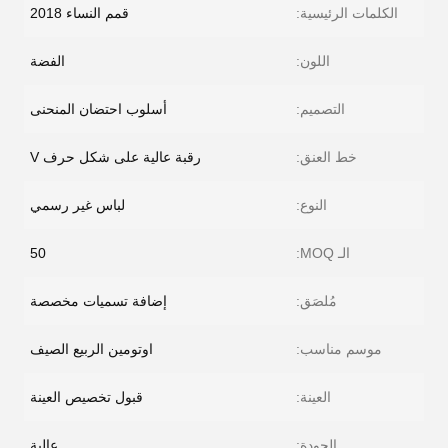
الكلمات الرئيسية:
قمم النساء 2018
اللون:
الفضة
التصميم:
أسلوب احتضان المنحنى
خط العنق:
رقبة عالية على شكل حرف V
النوع:
لباس غير رسمي
الـ MOQ:
50
مُلصَق:
إضافة تسميات مخصصة
موسم مناسب:
اوتومين الربيع الصيف
العينة:
قبول تخصيص العينة
الجودة:
عالية