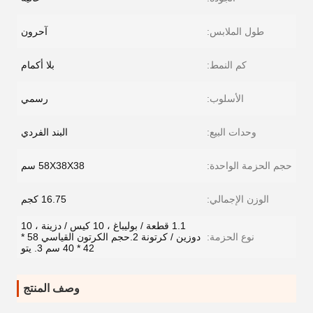
طول الملابس:
آحرون
كم النمط:
بلا أكمام
الأسلوب:
رسمي
وحدات البيع:
البند الفردي
حجم الحزمة الواحدة:
58X38X38 سم
الوزن الإجمالي:
16.75 كجم
1.1 قطعة / بوليباغ ، 10 كيس / دزينة ، 10
نوع الحزمة:
دوزين / كرتونة 2.حجم الكرتون القياسي 58 *
42 * 40 سم 3. يتو
وصف المنتج