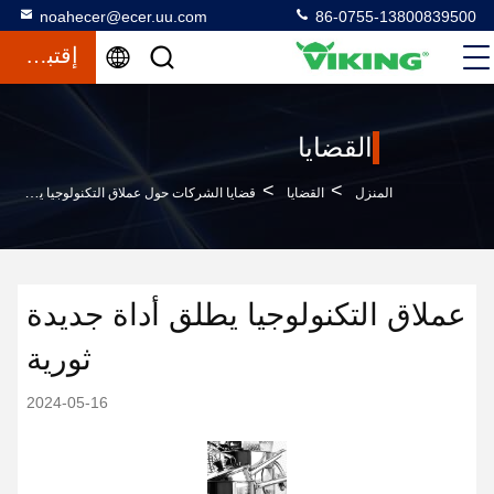
noahecer@ecer.uu.com
86-0755-13800839500
إقتباس
القضايا
>
>
المنزل
القضايا
قضايا الشركات حول عملاق التكنولوجيا يطلق أداة جديدة ثورية
عملاق التكنولوجيا يطلق أداة جديدة
ثورية
2024-05-16