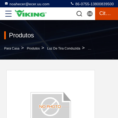
noahecer@ecer.uu.com
86-0755-13800839500
Citações
Produtos
>
>
>
Para Casa
Produtos
Luz De Tira Conduzida
Epistar LED Strip L