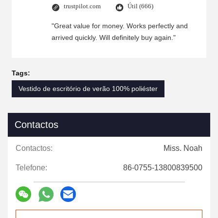
trustpilot.com
Útil (666)
"Great value for money. Works perfectly and
arrived quickly. Will definitely buy again."
Tags:
Vestido de escritório de verão 100% poliéster
Contactos
Contactos:
Miss. Noah
Telefone:
86-0755-13800839500