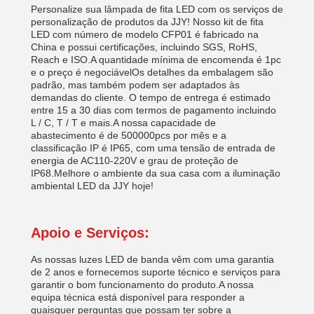
Personalize sua lâmpada de fita LED com os serviços de
personalização de produtos da JJY! Nosso kit de fita
LED com número de modelo CFP01 é fabricado na
China e possui certificações, incluindo SGS, RoHS,
Reach e ISO.A quantidade mínima de encomenda é 1pc
e o preço é negociávelOs detalhes da embalagem são
padrão, mas também podem ser adaptados às
demandas do cliente. O tempo de entrega é estimado
entre 15 a 30 dias com termos de pagamento incluindo
L / C, T / T e mais.A nossa capacidade de
abastecimento é de 500000pcs por mês e a
classificação IP é IP65, com uma tensão de entrada de
energia de AC110-220V e grau de proteção de
IP68.Melhore o ambiente da sua casa com a iluminação
ambiental LED da JJY hoje!
Apoio e Serviços:
As nossas luzes LED de banda vêm com uma garantia
de 2 anos e fornecemos suporte técnico e serviços para
garantir o bom funcionamento do produto.A nossa
equipa técnica está disponível para responder a
quaisquer perguntas que possam ter sobre a