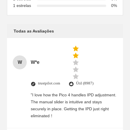
1 estrelas
0%
Todas as Avaliações
W
W*e
trustpilot.com
Útil (8987)
"I love how the Pico 4 handles IPD adjustment.
The manual slider is intuitive and stays
securely in place. Getting the IPD just right
eliminated！