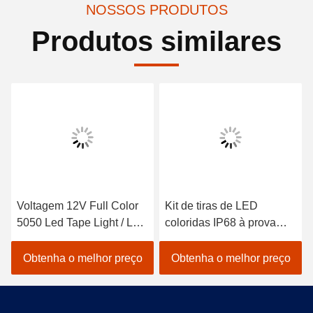
NOSSOS PRODUTOS
Produtos similares
Voltagem 12V Full Color
Kit de tiras de LED
5050 Led Tape Light / Led
coloridas IP68 à prova
Strip Light com
d'água para decoração
classificação de
interior
Obtenha o melhor preço
Obtenha o melhor preço
resistência à água IP65